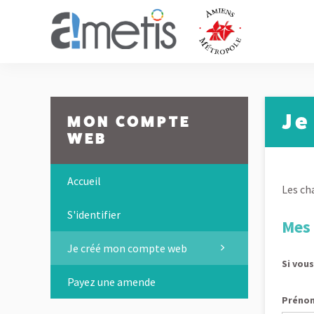
Panneau de gestion des cookies
Je
MON COMPTE
WEB
Accueil
Les ch
S'identifier
Mes 
Je créé mon compte web
Si vou
Payez une amende
Préno