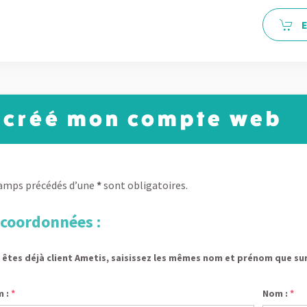
 créé mon compte web
amps précédés d’une
*
sont obligatoires.
coordonnées :
s êtes déjà client Ametis, saisissez les mêmes nom et prénom que su
m :
*
Nom :
*