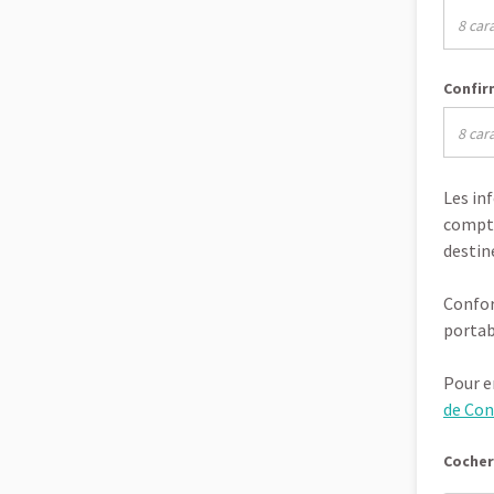
Confir
Les in
compte
destin
Confor
portab
Pour e
de Con
Cocher 